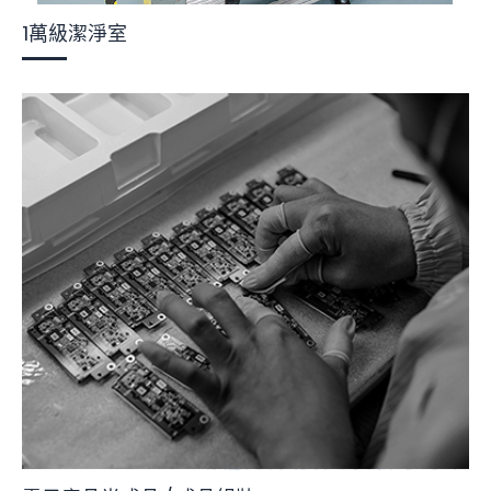
1萬級潔淨室