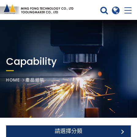
Capability
HOME
產品組裝
請選擇分類