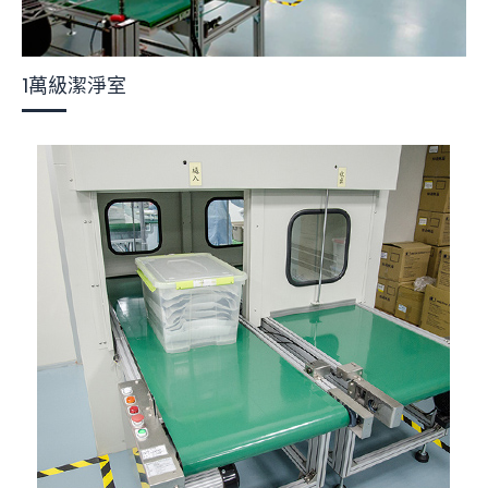
1萬級潔淨室