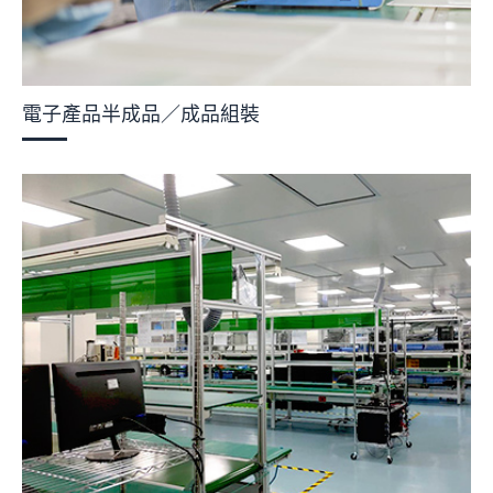
電子產品半成品／成品組裝