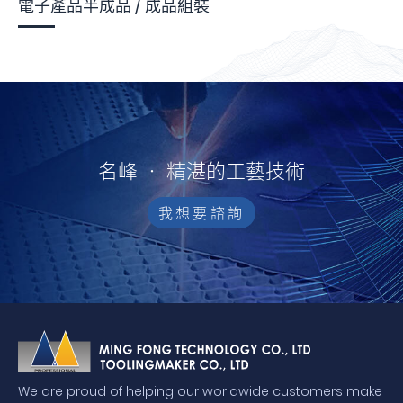
電子產品半成品 / 成品組裝
名峰 ‧ 精湛的工藝技術
我想要諮詢
We are proud of helping our worldwide customers make