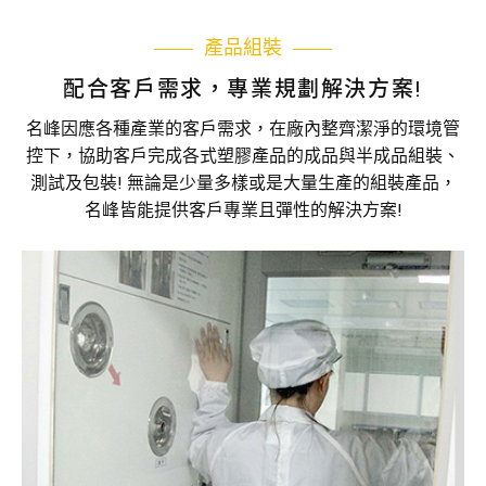
產品組裝
配合客戶需求，專業規劃解決方案!
名峰因應各種產業的客戶需求，在廠內整齊潔淨的環境管
控下，協助客戶完成各式塑膠產品的成品與半成品組裝、
測試及包裝!
無論是少量多樣或是大量生產的組裝產品，
名峰皆能提供客戶專業且彈性的解決方案!